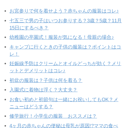
お宮参りで何を着せよう？赤ちゃんの服装はコレ♪
七五三で男の子はいつお参りする？3歳？5歳？11月
15日にするべき？
幼稚園の卒園式！服装が気になる！母親の場合♪
キャンプに行くときの子供の服装は？ポイントはコ
レ！
妊娠線予防はクリームとオイルどっちが効く？メリ
ットとデメリットはコレ♪
初盆の服装は？子供は何を着る？
入園式に着物は浮く？大丈夫？
お食い初めと初節句は一緒にお祝いしてもOK？メ
ニューはどうする？
修学旅行！小学生の服装 おススメは？
4ヶ月の赤ちゃんの便秘は母乳が原因!?ママの食べ