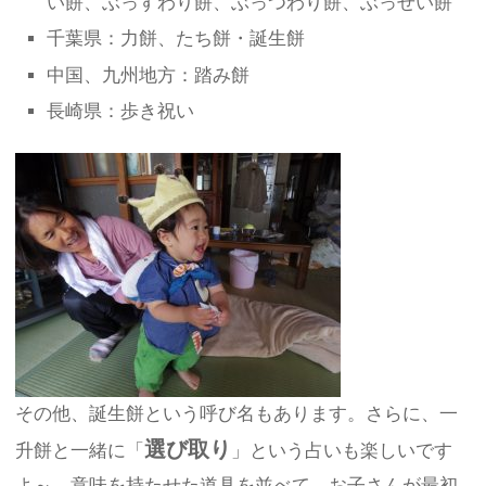
い餅、ぶっすわり餅、ぶっつわり餅、ぶっせい餅
千葉県：力餅、たち餅・誕生餅
中国、九州地方：踏み餅
長崎県：歩き祝い
その他、誕生餅という呼び名もあります。さらに、一
選び取り
升餅と一緒に「
」という占いも楽しいです
よ～。意味を持たせた道具を並べて、お子さんが最初