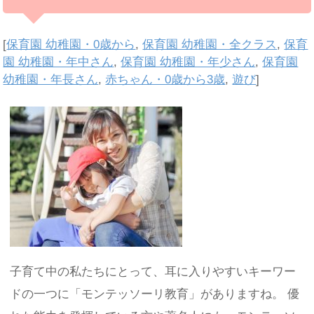
[
保育園 幼稚園・0歳から
,
保育園 幼稚園・全クラス
,
保育
園 幼稚園・年中さん
,
保育園 幼稚園・年少さん
,
保育園
幼稚園・年長さん
,
赤ちゃん・0歳から3歳
,
遊び
]
子育て中の私たちにとって、耳に入りやすいキーワー
ドの一つに「モンテッソーリ教育」がありますね。 優