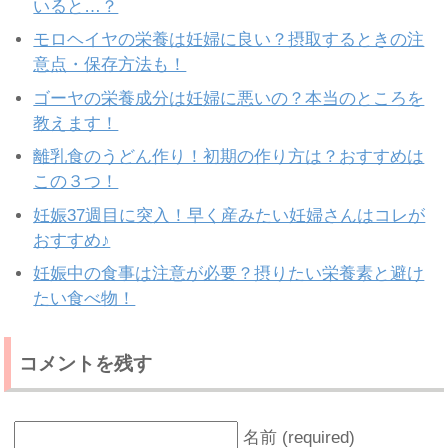
いると…？
モロヘイヤの栄養は妊婦に良い？摂取するときの注
意点・保存方法も！
ゴーヤの栄養成分は妊婦に悪いの？本当のところを
教えます！
離乳食のうどん作り！初期の作り方は？おすすめは
この３つ！
妊娠37週目に突入！早く産みたい妊婦さんはコレが
おすすめ♪
妊娠中の食事は注意が必要？摂りたい栄養素と避け
たい食べ物！
コメントを残す
名前 (required)