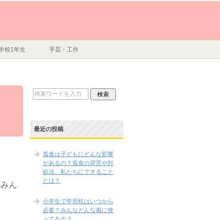
学校1年生
手芸・工作
最近の投稿
孤食は子どもにどんな影響
があるの？孤食の背景や対
処法、私たちにできること
とは？
はみん
小学生で学習机はいつから
必要？みんなどんな風に使
ってるの？