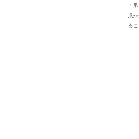
・爪
爪が
るこ