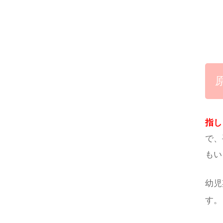
指し
で、
もい
幼児
す。