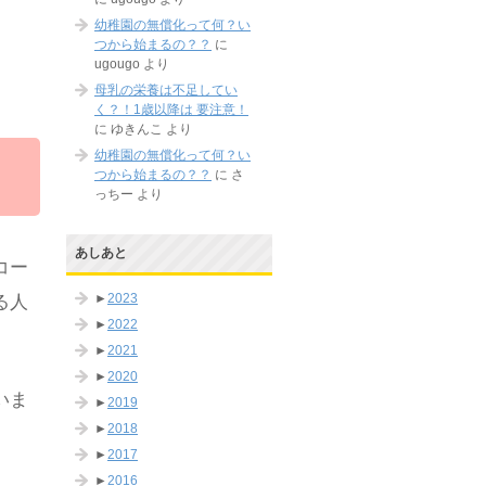
幼稚園の無償化って何？い
つから始まるの？？
に
ugougo
より
母乳の栄養は不足してい
く？！1歳以降は 要注意！
に
ゆきんこ
より
幼稚園の無償化って何？い
つから始まるの？？
に
さ
っちー
より
あしあと
コー
►
2023
る人
►
2022
►
2021
►
2020
いま
►
2019
►
2018
►
2017
►
2016