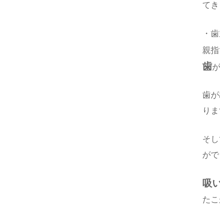
てき
・歯
親指
歯
歯が
りま
そし
がで
吸
たこ