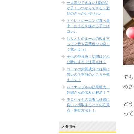
一人遊びできない3歳の我
が子！いつからできる？遊
びのきっかけ作りも♪
トイレトレーニング真っ最
中！おまるを嫌がる子には
コレ♪
しりとりのルールの教え方
って？音や言葉遊びで楽し
く覚えよう♪
子供の中耳炎！切開はどん
な時にする？注意点は？
ゴーヤの栄養成分は妊婦に
悪いの？本当のところを教
でも
えます！
めさ
パイナップルの効果絶大！
妊婦さんの悩みが解消！？
モロヘイヤの栄養は妊婦に
どう
良い？摂取するときの注意
点・保存方法も！
って
メタ情報