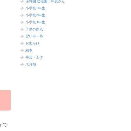
保育園 幼稚園・年長さん
小学校1年生
小学校2年生
小学校3年生
子供の病気
習い事・塾
お出かけ
絵本
手芸・工作
未分類
がで