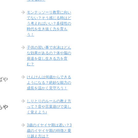
モンテッソーリ教育に向い
てない？そう感じる時はど
う考えればいい？多様性の
時代を生き抜く力を育も
う！
子供の習い事で水泳はどん
な効果があるの？体や脳の
発達を促し生きる力を育
む？
けんけんは何歳からできる
ばや
ようになる？絶妙な能力の
成長を温かく見守ろう！
しりとりのルールの教え方
もや
って？音や言葉遊びで楽し
く覚えよう♪
3歳のイヤイヤ期は遅い？3
歳のイヤイヤ期の特徴と乗
り越え方は？